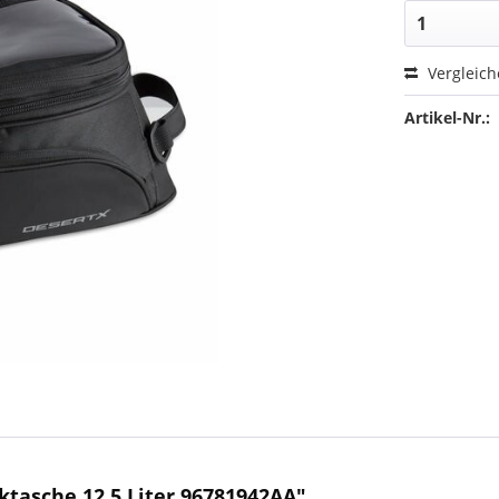
Vergleic
Artikel-Nr.:
tasche 12,5 Liter 96781942AA"