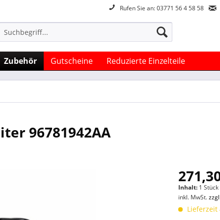
Rufen Sie an: 03771 56 4 58 58
Zubehör
Gutscheine
Reduzierte Einzelteile
Liter 96781942AA
271,30
Inhalt:
1 Stück
inkl. MwSt.
zzg
Lieferzeit