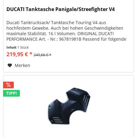
DUCATI Tanktasche Panigale/Streefighter V4
Ducati Tankrucksack/ Tanktasche Touring V4 aus
hochfestem Gewebe. Auch bei hohen Geschwindigkeiten
maximale Stabilität. 16 l Volumen. ORIGINAL DUCATI
PERFORMANCE Art. - Nr.: 96781981B Passend für folgende
Modelle: STREETFIGHTER V4 S...
Inhalt
1 Stück
219,95 € *
249,66 € *
Merken
TIPP!