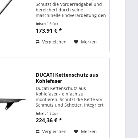
Schützt die Vorderradgabel und
bereichert durch seine
maschinelle Endverarbeitung den
Vorderradaufbau des Motorrads.
Inhalt
1 Stück
Ein echtes Stilelement. In
173,91 € *
Zusammenarbeit mit Rizoma
hergestellt. ORIGINAL DUCATI...
Vergleichen
Merken
DUCATI Kettenschutz aus
Kohlefaser
Ducati Kettenschutz aus
Kohlefaser - einfach zu
montieren. Schützt die Kette vor
Schmutz und Schotter. Integriert
sich perfekt in das
Inhalt
1 Stück
Motorraddesign. ORIGINAL
224,36 € *
DUCATI PERFORMANCE Art. - Nr.:
96980911A ORIGINAL DUCATI
Vergleichen
Merken
PERFORMANCE