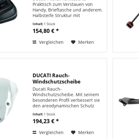
Praktisch zum Verstauen von
Handy, Brieftasche und anderem.
Halbsteife Struktur mit
Schnellverankerungssystem am
Inhalt
1 Stück
Tankverschluss und mit oberer
154,80 € *
Tasche für das Smartphone. Im
Kit enthalten ist die...
Vergleichen
Merken
DUCATI Rauch-
Windschutzscheibe
Ducati Rauch-
Windschutzscheibe. Mit seinem
besonderen Profil verbessert sie
den areodynamischen Schutz
erheblich. ORIGINAL DUCATI
Inhalt
1 Stück
PERFORMANCE Art.-Nr.:
194,23 € *
97180461A
Vergleichen
Merken