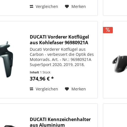
96680612A
Vergleichen
Merken
DUCATI Vorderer Kotflügel
aus Kohlefaser 96980921A
Ducati Vorderer Kotflügel aus
Carbon - verbessert die Optik des
Motorrads. Art. - Nr.: 96980921A
SuperSport 2020, 2019, 2018,
2017, SuperSport S 2020, 2019,
Inhalt
1 Stück
2018, 2017 Supersport 950 2021,
374,96 € *
2022, 2023, 2024 , Supersport 950
S 2021, 2022,...
Vergleichen
Merken
DUCATI Kennzeichenhalter
aus Aluminium