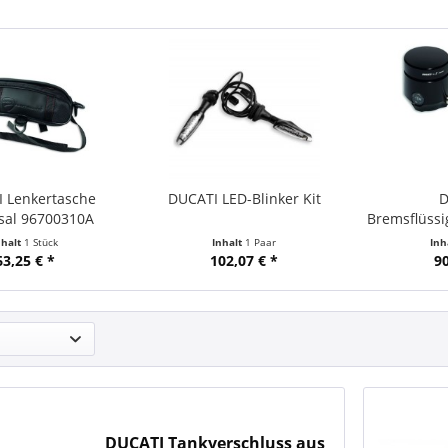
 Lenkertasche
DUCATI LED-Blinker Kit
D
sal 96700310A
Bremsflüssi
Ri
nhalt
1 Stück
Inhalt
1 Paar
Inh
63,25 € *
102,07 € *
90
DUCATI Tankverschluss aus