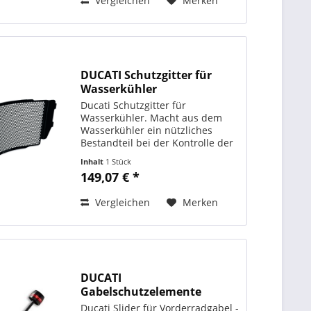
Vergleichen
Merken
DUCATI Schutzgitter für
Wasserkühler
Ducati Schutzgitter für
Wasserkühler. Macht aus dem
Wasserkühler ein nützliches
Bestandteil bei der Kontrolle der
Motorbetriebstemperatur .
Inhalt
1 Stück
ORIGINAL DUCATI PERFORMANCE
149,07 € *
Art. - Nr.: 97380711A
Vergleichen
Merken
DUCATI
Gabelschutzelemente
Ducati Slider für Vorderradgabel -