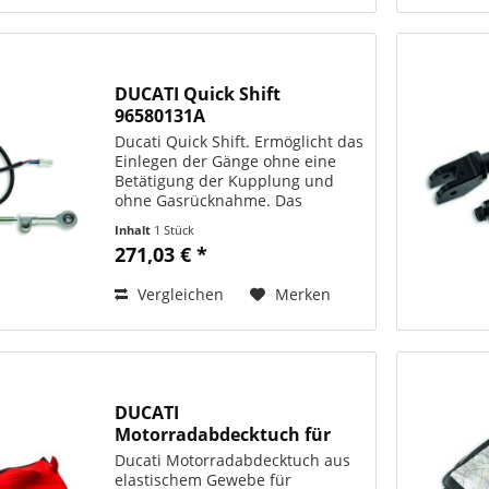
DUCATI Quick Shift
96580131A
Ducati Quick Shift. Ermöglicht das
Einlegen der Gänge ohne eine
Betätigung der Kupplung und
ohne Gasrücknahme. Das
Ergebnis: eine schnellere
Inhalt
1 Stück
Beschleunigung des Motorrads.
271,03 € *
ORIGINAL DUCATI PERFORMANCE
Art. - Nr.: 96580131A Monster
Vergleichen
Merken
1200...
DUCATI
Motorradabdecktuch für
Supersport
Ducati Motorradabdecktuch aus
elastischem Gewebe für