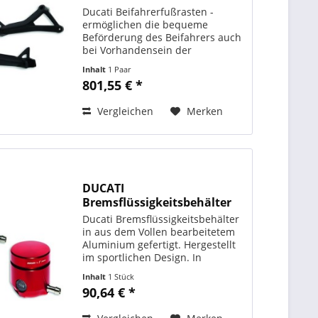
Ducati Beifahrerfußrasten -
ermöglichen die bequeme
Beförderung des Beifahrers auch
bei Vorhandensein der
kompletten Auspuffeinheit von
Inhalt
1 Paar
Akrapovic .ORIGINAL DUCATI
801,55 € *
PERFORMANCE Art. - Nr.:
96280452A
Vergleichen
Merken
DUCATI
Bremsflüssigkeitsbehälter
by Rizoma...
Ducati Bremsflüssigkeitsbehälter
in aus dem Vollen bearbeitetem
Aluminium gefertigt. Hergestellt
im sportlichen Design. In
Zusammenarbeit mit Rizoma
Inhalt
1 Stück
entwickelt. ORIGINAL DUCATI
90,64 € *
PERFORMANCE Art. - Nr.:
96180571AA schwarz Art. - Nr.:...