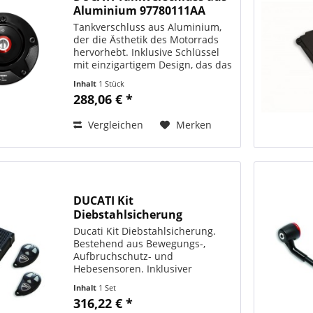
Aluminium 97780111AA
Tankverschluss aus Aluminium,
der die Ästhetik des Motorrads
hervorhebt. Inklusive Schlüssel
mit einzigartigem Design, das das
Ducati-Abzeichen wiedergibt. Der
Inhalt
1 Stück
Schlüssel ist mit einem
288,06 € *
Handhabungsschutzsystem
ausgestattet, das mehr...
Vergleichen
Merken
DUCATI Kit
Diebstahlsicherung
Ducati Kit Diebstahlsicherung.
Bestehend aus Bewegungs-,
Aufbruchschutz- und
Hebesensoren. Inklusiver
eingebauter Sirene und
Inhalt
1 Set
Fernsteuerung. ORIGINAL DUCATI
316,22 € *
PERFORMANCE Art. - Nr.: