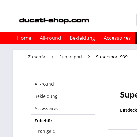
Home
All-round
Bekleidung
Accessoires
Zubehör
Supersport
Supersport 939
All-round
Sup
Bekleidung
Accessoires
Entdeck
Zubehör
Panigale