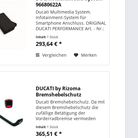
96680622A
Ducati Multimedia System.
Infotainment-System für
Smartphone Anschluss. ORIGINAL
DUCATI PERFORMANCE Art. - Nr.:
96680622A Monster 1200 2021,
Inhalt
1 Stück
2020, 2019, 2018, 2017 , Monster
293,64 € *
1200 S 2021, 2020, 2019, 2018,
2017 Monster 821 2021, 2020,...
Vergleichen
Merken
DUCATI by Rizoma
Bremshebelschutz
Ducati Bremshebelschutz. Da mit
diesem Bremshebelschutz die
zufällige Betätigung der
Vorderradbremse vermieden
werden kann, verbessert dieser
Inhalt
1 Stück
die Sicherheit für den Fahrer.
365,51 € *
Umfasst auch das linke