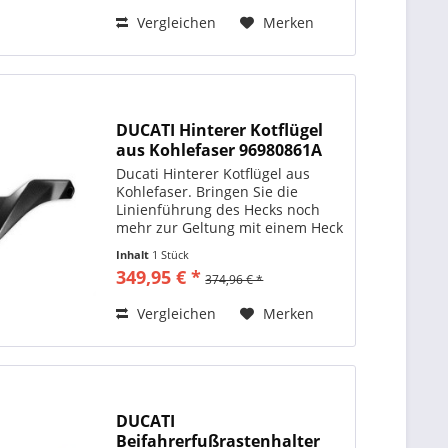
Gegengewicht. In
Vergleichen
Merken
Zusammenarbeit mit...
DUCATI Hinterer Kotflügel
aus Kohlefaser 96980861A
Ducati Hinterer Kotflügel aus
Kohlefaser. Bringen Sie die
Linienführung des Hecks noch
mehr zur Geltung mit einem Heck
im Racing-Look. Passend für:
Inhalt
1 Stück
Monster 1200 2021, 2020, 2019,
349,95 € *
374,96 € *
2018, 2017 SuperSport 939 2020,
2019, 2018, 2017...
Vergleichen
Merken
DUCATI
Beifahrerfußrastenhalter