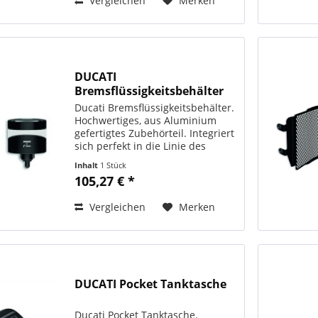
Vergleichen
Merken
DUCATI
Bremsflüssigkeitsbehälter
96180581_
Ducati Bremsflüssigkeitsbehälter.
Hochwertiges, aus Aluminium
gefertigtes Zubehörteil. Integriert
sich perfekt in die Linie des
Motorrads. In Zusammenarbeit
Inhalt
1 Stück
mit Rizoma hergestellt. ORIGINAL
105,27 € *
DUCATI PERFORMANCE Art. - Nr.:
96180581AA...
Vergleichen
Merken
DUCATI Pocket Tanktasche
Ducati Pocket Tanktasche.