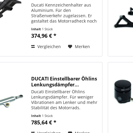
Ducati Kennzeichenhalter aus
Aluminium. Für den
Straßenverkehr zugelassen. Er
gestaltet das Motorradheck noch
schlanker. ORIGINAL DUCATI
Inhalt
1 Stück
PERFORMANCE Art. - Nr.:
374,96 € *
97380721A
Vergleichen
Merken
DUCATI Einstellbarer Öhlins
Lenkungsdämpfer...
Ducati Einstellbarer Öhlins
Lenkungsdämpfer. Für weniger
Vibrationen am Lenker und mehr
Stabilität des Motorrads.
ORIGINAL DUCATI PERFORMANCE
Inhalt
1 Stück
Art. - Nr.: 96280541A Passend für:
785,64 € *
Supersport 2020, 2019, 2018, 2017
Supersport S 2020, 2019,...