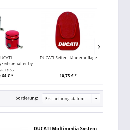
UCATI
DUCATI Seitenständerauflage
DUCATI Reif
gkeitsbehälter by
979
zoma...
alt
1 Stück
Inha
,64 € *
10,75 € *
91,
Sortierung:
DUCATI Multimedia System