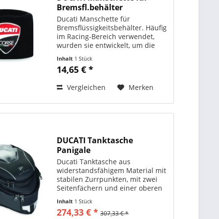
Bremsfl.behälter
Ducati Manschette für
Bremsflüssigkeitsbehälter. Häufig
im Racing-Bereich verwendet,
wurden sie entwickelt, um die
Karosserie bei versehentlichem
Inhalt
1 Stück
Auslauf von Flüssigkeit sowie vor
14,65 € *
UV-Strahlen zu schützen, die den
Abbau der Flüssigkeit...
Vergleichen
Merken
DUCATI Tanktasche
Panigale
Ducati Tanktasche aus
widerstandsfähigem Material mit
stabilen Zurrpunkten, mit zwei
Seitenfächern und einer oberen
Tasche mit Reißverschluss -
Inhalt
1 Stück
Fassungsvermögen 12 Liter -
274,33 € *
307,33 € *
inclusive Regenschutz. ORIGINAL