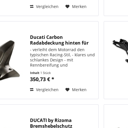
Vergleichen
Merken
Ducati Carbon
Radabdeckung hinten für
1199...
- verleiht dem Motorrad den
typischen Racing-Stil, - klares und
schlankes Design - mit
Rennbereifung und
Reifenwärmern kompatibel,
Inhalt
1 Stück
ORIGINAL DUCATI PERFORMANCE
350,73 € *
Art.-Nr.: 96900312A Passend für:
1299 Panigale 2018, 2017, 2016,
Vergleichen
Merken
2015 , 1299...
DUCATI by Rizoma
Bremshebelschutz