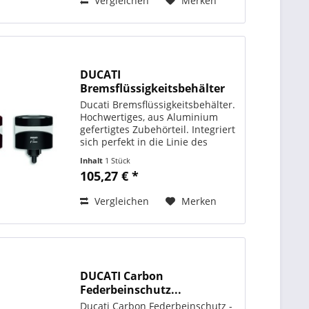
Vergleichen
Merken
DUCATI
Bremsflüssigkeitsbehälter
96180581_
Ducati Bremsflüssigkeitsbehälter.
Hochwertiges, aus Aluminium
gefertigtes Zubehörteil. Integriert
sich perfekt in die Linie des
Motorrads. In Zusammenarbeit
Inhalt
1 Stück
mit Rizoma hergestellt. ORIGINAL
105,27 € *
DUCATI PERFORMANCE Art. - Nr.:
96180581AA...
Vergleichen
Merken
DUCATI Carbon
Federbeinschutz...
Ducati Carbon Federbeinschutz -