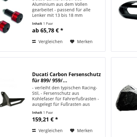
Aluminium aus dem Vollen
gearbeitet - passend für alle
Lenker mit 13 bis 18 mm
Innendurchmesser. Hochwertig
Inhalt
1 Paar
eloxiert - werten sie das Motorrad
ab 65,78 € *
optisch auf. Hergestellt in
Zusammenarbeit mit Rizoma. Für
Vergleichen
Merken
die Montage...
Ducati Carbon Fersenschutz
für 899/ 959/...
- verleiht den typischen Racing-
Stil, - Fersenschutz aus
Kohlefaser für Fahrerfußrasten -
ausgelegt für Fußrasten aus
Aluminium 96451111B - lassen
Inhalt
1 Paar
sich auch an den serienmäßigen
159,21 € *
Fußrasten montieren. ORIGINAL
DUCATI PERFORMANCE Art.-Nr.:...
Vergleichen
Merken