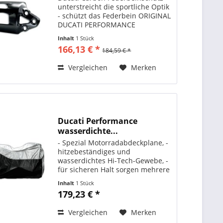
unterstreicht die sportliche Optik
- schützt das Federbein ORIGINAL
DUCATI PERFORMANCE
Artikelnummer: 96450711B
Inhalt
1 Stück
Passend für folgende Modelle:
166,13 € *
184,59 € *
1199 PANIGALE 1199 PANIGALE S
1199 PANIGALE S TRICOLORE
Vergleichen
Merken
1299...
Ducati Performance
wasserdichte...
- Spezial Motorradabdeckplane, -
hitzebeständiges und
wasserdichtes Hi-Tech-Gewebe, -
für sicheren Halt sorgen mehrere
Saugnäpfe, - schützt vor UV-
Inhalt
1 Stück
Strahlung und Regen, - universal
179,23 € *
passend, ORIGINAL DUCATI
PERFORMANCE Art. - Nr.:...
Vergleichen
Merken