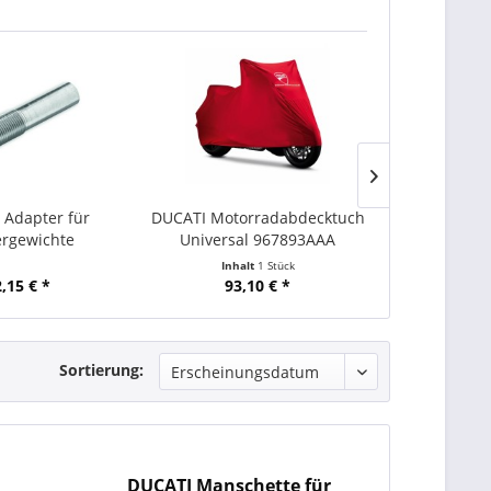
 Adapter für
DUCATI Motorradabdecktuch
DU
ergewichte
Universal 967893AAA
Bremsflüssigk
Riz
Inhalt
1 Stück
Inha
,15 € *
93,10 € *
90,
Sortierung:
DUCATI Manschette für