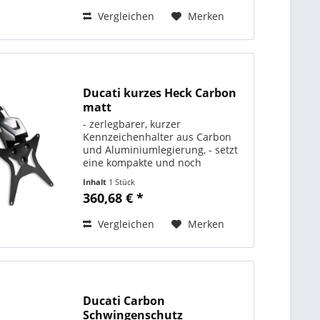
DUCATI PERFORMANCE
Vergleichen
Merken
Artikelnummer:...
Ducati kurzes Heck Carbon
matt
- zerlegbarer, kurzer
Kennzeichenhalter aus Carbon
und Aluminiumlegierung, - setzt
eine kompakte und noch
sportlichere Optik am Heck, -
Inhalt
1 Stück
schnelle und einfache
360,68 € *
Demontage beim
Rennstreckeneinsatz, -
Vergleichen
Merken
Verkabelung ist unsichtbar
verlegt,...
Ducati Carbon
Schwingenschutz