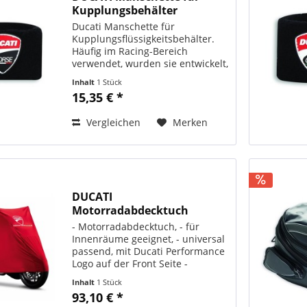
Kupplungsbehälter
Ducati Manschette für
Kupplungsflüssigkeitsbehälter.
Häufig im Racing-Bereich
verwendet, wurden sie entwickelt,
um die Karosserie bei
Inhalt
1 Stück
versehentlichem Auslauf von
15,35 € *
Flüssigkeit sowie vor UV-Strahlen
zu schützen, die den Abbau der...
Vergleichen
Merken
DUCATI
Motorradabdecktuch
Universal 967893AAA
- Motorradabdecktuch, - für
Innenräume geeignet, - universal
passend, mit Ducati Performance
Logo auf der Front Seite -
ORIGINAL DUCATI PERFORMANCE
Inhalt
1 Stück
Art. - Nr.: 967893AAA
93,10 € *