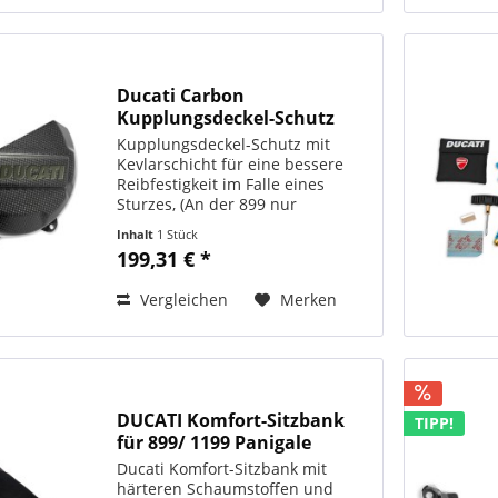
Ducati Carbon
Kupplungsdeckel-Schutz
Kupplungsdeckel-Schutz mit
Kevlarschicht für eine bessere
Reibfestigkeit im Falle eines
Sturzes, (An der 899 nur
montierbar in Verbindung mit
Inhalt
1 Stück
dem Kupplungsdeckel aus
199,31 € *
Magnesium Art-Nr: 97380081A)
ORIGINAL DUCATI PERFORMANCE
Vergleichen
Merken
Art.-Nr.:...
DUCATI Komfort-Sitzbank
TIPP!
für 899/ 1199 Panigale
Ducati Komfort-Sitzbank mit
härteren Schaumstoffen und