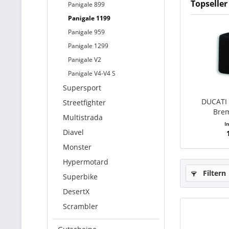
Topseller
Panigale 899
Panigale 1199
Panigale 959
Panigale 1299
Panigale V2
Panigale V4-V4 S
Supersport
DUCATI 
Streetfighter
Brem
Multistrada
I
Diavel
Monster
Hypermotard
Filtern
Superbike
DesertX
Scrambler