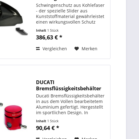
Schwingenschutz aus Kohlefaser
- der spezielle Slider aus
Kunststoffmaterial gewährleistet
einen wirkungsvollen Schutz
beim Abrutschen und ist ein
Inhalt
1 Stück
echtes Stilelement -
386,63 € *
Gummibeschichte Innenseite
zum Schutz der Schwinge vor
Vergleichen
Merken
Kratzern...
DUCATI
Bremsflüssigkeitsbehälter
by Rizoma...
Ducati Bremsflüssigkeitsbehälter
in aus dem Vollen bearbeitetem
Aluminium gefertigt. Hergestellt
im sportlichen Design. In
Zusammenarbeit mit Rizoma
Inhalt
1 Stück
entwickelt. ORIGINAL DUCATI
90,64 € *
PERFORMANCE Art. - Nr.:
96180571AA schwarz Art. - Nr.:...