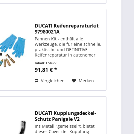
DUCATI Reifenreparaturkit
97980021A
Pannen Kit - enthält alle
Werkzeuge, die für eine schnelle,
praktische und DEFINITIVE
Reifenreparatur in autonomer
Weise erforderlich sind - dieses
Inhalt
1 Stück
Set darf auf keinen Fall fehlen -
91,81 € *
die Luftflaschen mit
Spezialanschluss ermöglichen
Vergleichen
Merken
das...
DUCATI Kupplungsdeckel-
Schutz Panigale V2
Ins Metall "gemeissel"t, bietet
dieses Cover der Kupplung