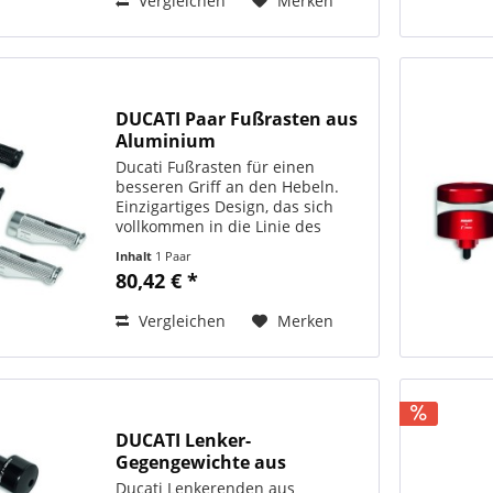
Vergleichen
Merken
DUCATI Paar Fußrasten aus
Aluminium
Ducati Fußrasten für einen
besseren Griff an den Hebeln.
Einzigartiges Design, das sich
vollkommen in die Linie des
Motorrads integriert. Hergestellt
Inhalt
1 Paar
in Zusammenarbeit mit Rizoma.
80,42 € *
ORIGINAL DUCATI PERFORMANCE
Art. - Nr.: 96280501AA...
Vergleichen
Merken
DUCATI Lenker-
Gegengewichte aus
Aluminium...
Ducati Lenkerenden aus