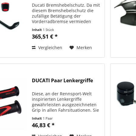
Ducati Bremshebelschutz. Da mit
diesem Bremshebelschutz die
zufällige Betätigung der
Vorderradbremse vermieden
werden kann, verbessert dieser
Inhalt
1 Stück
die Sicherheit für den Fahrer.
365,51 € *
Umfasst auch das linke
Gegengewicht. In
Vergleichen
Merken
Zusammenarbeit mit...
DUCATI Paar Lenkergriffe
Diese, an der Rennsport-Welt
inspirierten Lenkergriffe
gewährleisten ausgezeichneten
Grip in allen Fahrsituationen. Sie
sind so konzipiert, dass sie ein
Inhalt
1 Paar
plötzliches Abrutschen der Hand
46,83 € *
verhindern und Vibrationen
weniger spüren lassen....