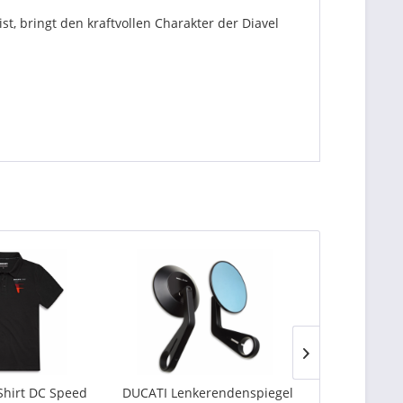
t, bringt den kraftvollen Charakter der Diavel
Shirt DC Speed
DUCATI Lenkerendenspiegel
DUCATI Tan