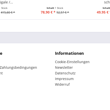
gale /...
sch
1 Stück
Inhalt
1 Stück
Inhal
78,90 € *
49,95 € 
415,60 € *
92,57 € *
ce
Informationen
Cookie-Einstellungen
 Zahlungsbedingungen
Newsletter
ht
Datenschutz
Impressum
Widerruf