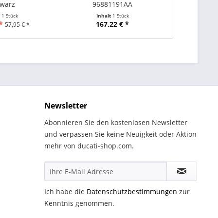
warz
96881191AA
967
t
1 Stück
Inhalt
1 Stück
Inha
*
167,22 € *
153
57,95 € *
Newsletter
Abonnieren Sie den kostenlosen Newsletter
und verpassen Sie keine Neuigkeit oder Aktion
mehr von ducati-shop.com.
Ich habe die
Datenschutzbestimmungen
zur
Kenntnis genommen.