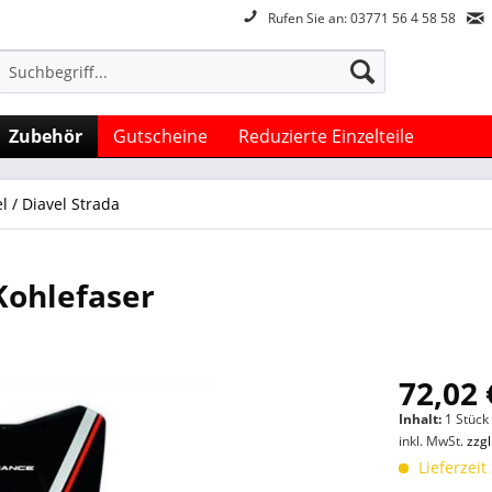
Rufen Sie an: 03771 56 4 58 58
Zubehör
Gutscheine
Reduzierte Einzelteile
l / Diavel Strada
Kohlefaser
72,02 
Inhalt:
1 Stück
inkl. MwSt.
zzg
Lieferzeit