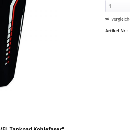
Vergleic
Artikel-Nr.:
VEL Tankpad Kohlefaser"