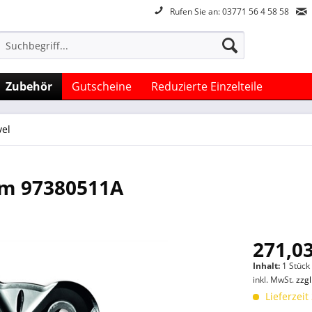
Rufen Sie an: 03771 56 4 58 58
Zubehör
Gutscheine
Reduzierte Einzelteile
vel
um 97380511A
271,03
Inhalt:
1 Stück
inkl. MwSt.
zzg
Lieferzeit