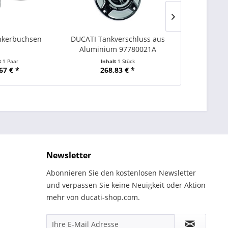
nkerbuchsen
DUCATI Tankverschluss aus
D
Aluminium 97780021A
Scheinwerfe
Kohl
t
1 Paar
Inhalt
1 Stück
Inha
67 € *
268,83 € *
306
Newsletter
Abonnieren Sie den kostenlosen Newsletter
und verpassen Sie keine Neuigkeit oder Aktion
mehr von ducati-shop.com.