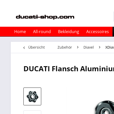
Home
All-round
Bekleidung
Accessoires
Übersicht
Zubehör
Diavel
XDia
DUCATI Flansch Alumini