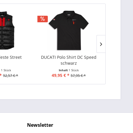
ste Street
DUCATI Polo Shirt DC Speed
DUCATI Tan
schwarz
967
t
1 Stück
Inhalt
1 Stück
Inha
*
49,95 € *
153
92,57 € *
57,95 € *
Newsletter