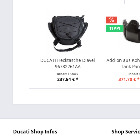
TIPP!
DUCATI Hecktasche Diavel
Add-on aus Kohl
96782261AA
Tank Pani
Inhalt
1 Stück
Inhalt
237,54 € *
371,70 € *
Ducati Shop Infos
Shop Servi