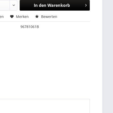
In den
Warenkorb
hen
Merken
Bewerten
96781061B