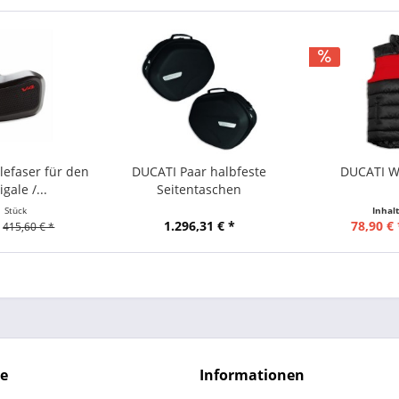
efaser für den
DUCATI Paar halbfeste
DUCATI We
gale /...
Seitentaschen
1 Stück
Inhal
1.296,31 € *
78,90 € 
415,60 € *
ce
Informationen