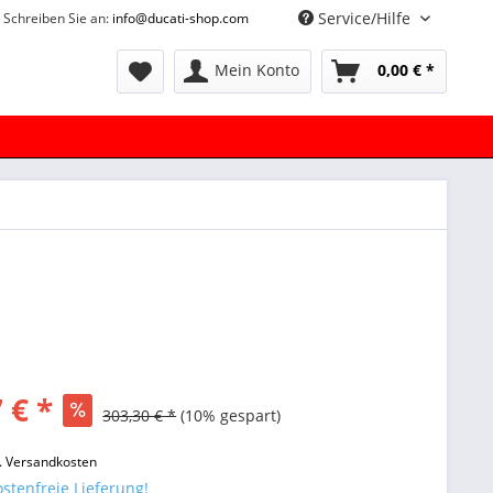
Service/Hilfe
Schreiben Sie an:
info@ducati-shop.com
Mein Konto
0,00 € *
 € *
303,30 € *
(10% gespart)
l. Versandkosten
stenfreie Lieferung!