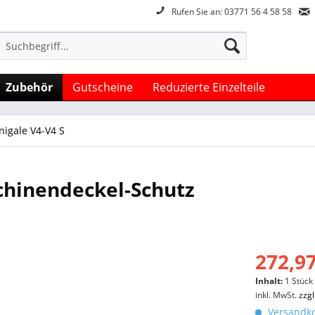
Rufen Sie an: 03771 56 4 58 58
Zubehör
Gutscheine
Reduzierte Einzelteile
nigale V4-V4 S
hinendeckel-Schutz
272,97
Inhalt:
1 Stück
inkl. MwSt.
zzg
Versandko